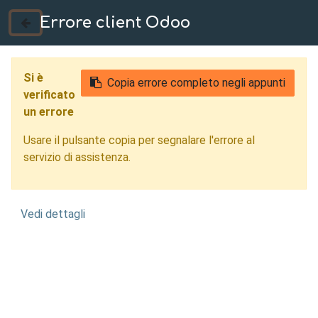
Errore client Odoo
035 724222
Si è
Copia errore completo negli appunti
verificato
un errore
Usare il pulsante copia per segnalare l'errore al
servizio di assistenza.
Vedi dettagli
Progettazione