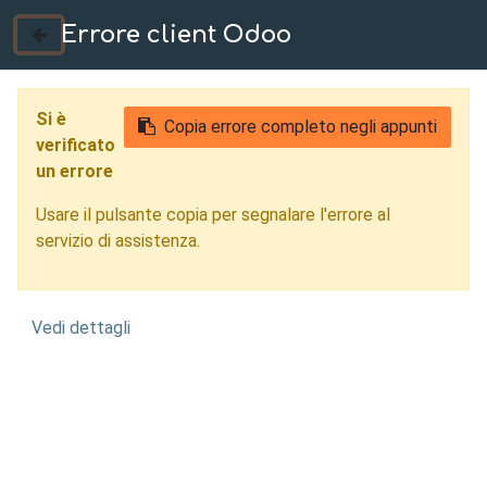
Errore client Odoo
035 724222
Si è
Copia errore completo negli appunti
verificato
un errore
Usare il pulsante copia per segnalare l'errore al
servizio di assistenza.
Vedi dettagli