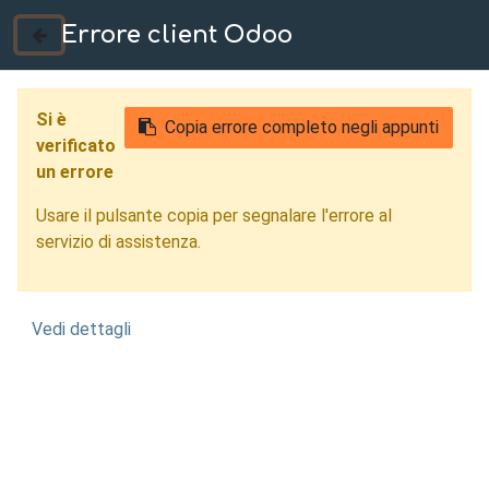
Errore client Odoo
035 724222
Si è
Copia errore completo negli appunti
verificato
un errore
Usare il pulsante copia per segnalare l'errore al
servizio di assistenza.
Vedi dettagli