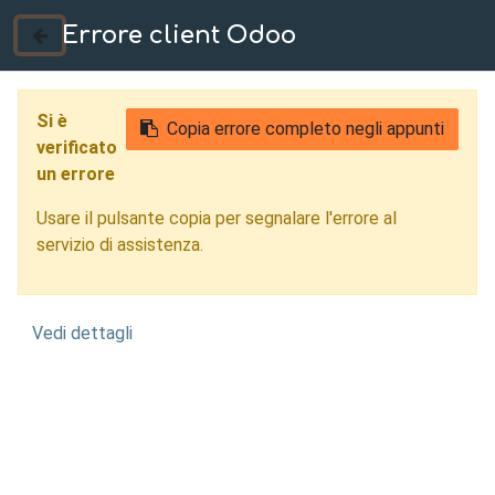
Errore client Odoo
035 724222
Si è
Copia errore completo negli appunti
verificato
un errore
Usare il pulsante copia per segnalare l'errore al
servizio di assistenza.
Vedi dettagli