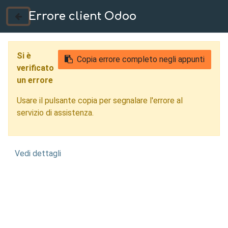
Errore client Odoo
035 724222
Si è
Copia errore completo negli appunti
verificato
un errore
Usare il pulsante copia per segnalare l'errore al
servizio di assistenza.
Vedi dettagli