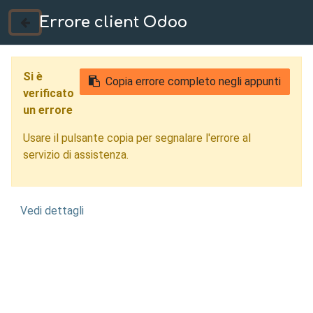
Errore client Odoo
035 724222
Si è
Copia errore completo negli appunti
verificato
un errore
Usare il pulsante copia per segnalare l'errore al
servizio di assistenza.
Vedi dettagli