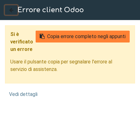
Errore client Odoo
035 724222
Si è
Copia errore completo negli appunti
verificato
un errore
Usare il pulsante copia per segnalare l'errore al
servizio di assistenza.
Vedi dettagli
Stampa
Additiva