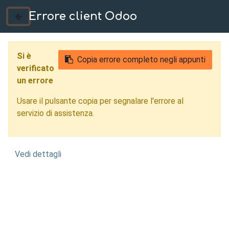
Errore client Odoo
035 724222
Si è
Copia errore completo negli appunti
verificato
un errore
Usare il pulsante copia per segnalare l'errore al
servizio di assistenza.
Vedi dettagli
Carpenteria
Meccanica Bergamo