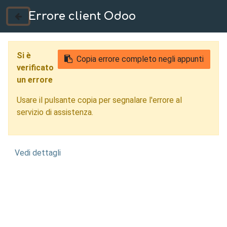
Errore client Odoo
035 724222
Si è
Copia errore completo negli appunti
verificato
un errore
Usare il pulsante copia per segnalare l'errore al
servizio di assistenza.
Vedi dettagli
Carpenteria
Meccanica Mantova