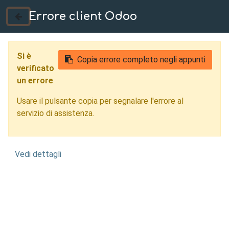
Errore client Odoo
035 724222
Si è
Copia errore completo negli appunti
verificato
un errore
Usare il pulsante copia per segnalare l'errore al
servizio di assistenza.
Vedi dettagli
Controllo Qualità con
Intelligenza Artificiale
Brescia