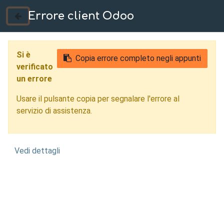
Errore client Odoo
035 724222
Si è
Copia errore completo negli appunti
verificato
un errore
Usare il pulsante copia per segnalare l'errore al
servizio di assistenza.
Vedi dettagli
Controllo Qualità con
Intelligenza Artificiale
Verona