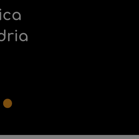
ica
dria