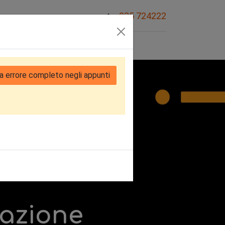
035 724222
Sovvenzioni
a errore completo negli appunti
zazione