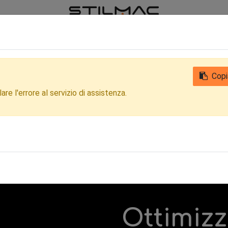
iamo
Notizie
Contattaci
Qualità
Privacy Clienti e Fornitori
Copi
re l'errore al servizio di assistenza.
Ottimiz