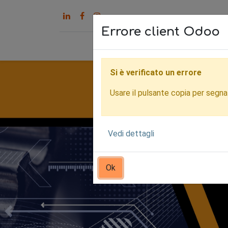
Errore client Odoo
Home
Servizi
Chi s
Si è verificato un errore
Usare il pulsante copia per segnala
Vedi dettagli
Ok