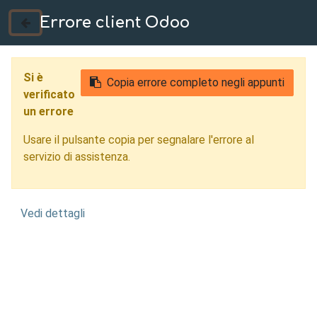
Errore client Odoo
035 724222
Si è
Copia errore completo negli appunti
verificato
un errore
Usare il pulsante copia per segnalare l'errore al
servizio di assistenza.
Vedi dettagli
Ottimizzazione
Topologica Cremona