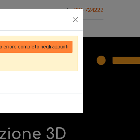
035 724222
Sovvenzioni
a errore completo negli appunti
zione 3D