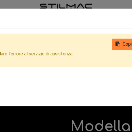
iamo
Notizie
Contattaci
Qualità
Privacy Clienti e Fornitori
Copi
re l'errore al servizio di assistenza.
Modella