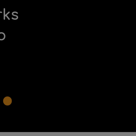
rks
o