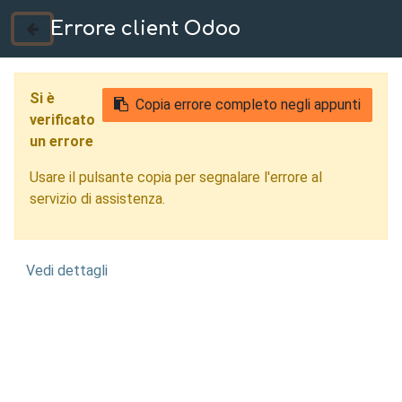
Errore client Odoo
035 724222
Si è
Copia errore completo negli appunti
verificato
un errore
Usare il pulsante copia per segnalare l'errore al
servizio di assistenza.
Vedi dettagli
Modellazione 3D