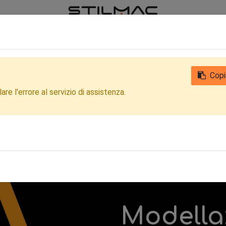
iamo
Notizie
Contattaci
Qualità
Privacy Clienti e Fornitori
Copi
re l'errore al servizio di assistenza.
Modella