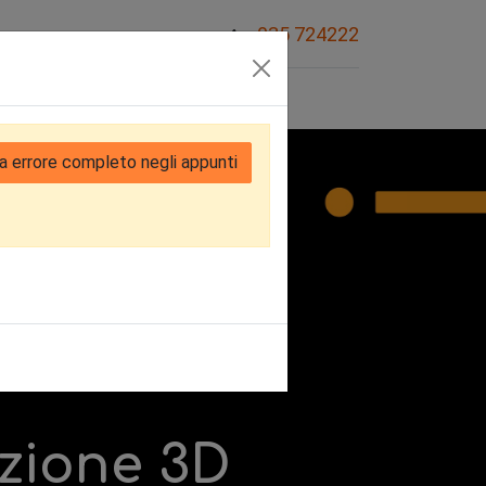
035 724222
Sovvenzioni
a errore completo negli appunti
zione 3D